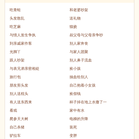
吃青蛙
和老婆吵架
头发散乱
送礼物
吃芝麻
猫挠
与情人发生争执
叔父母与父母亲争吵
到亲戚家作客
别人家奔丧
光脚丫
与家人团聚
跟人吵架
别人鼻子流血
与表兄弟亲密相处
捡小孩
旅行包
抽血给别人
朋友剪头发
自己抱着小女孩
别人送枕头
捡假钱
有人送东西来
杯子掉在地上水撒了一
看戏
家中有水
爬参天大树
电梯的升降
自己杀猪
装死
驴拉车
变胖