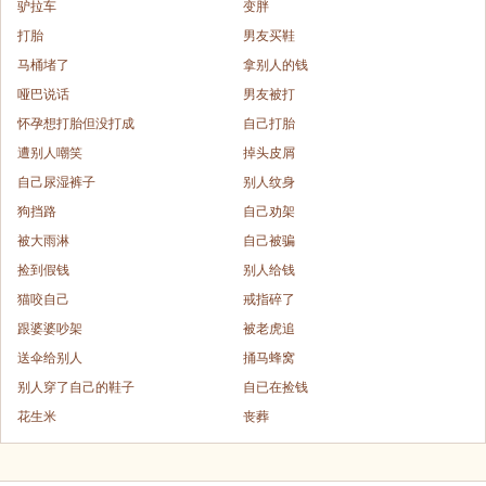
驴拉车
变胖
打胎
男友买鞋
马桶堵了
拿别人的钱
哑巴说话
男友被打
怀孕想打胎但没打成
自己打胎
遭别人嘲笑
掉头皮屑
自己尿湿裤子
别人纹身
狗挡路
自己劝架
被大雨淋
自己被骗
捡到假钱
别人给钱
猫咬自己
戒指碎了
跟婆婆吵架
被老虎追
送伞给别人
捅马蜂窝
别人穿了自己的鞋子
自已在捡钱
花生米
丧葬