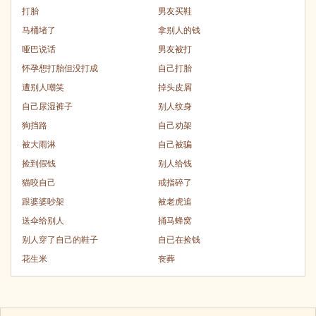
打胎
男友买鞋
马桶堵了
拿别人的钱
哑巴说话
男友被打
怀孕想打胎但没打成
自己打胎
遭别人嘲笑
掉头皮屑
自己尿湿裤子
别人纹身
狗挡路
自己劝架
被大雨淋
自己被骗
捡到假钱
别人给钱
猫咬自己
戒指碎了
跟婆婆吵架
被老虎追
送伞给别人
捅马蜂窝
别人穿了自己的鞋子
自已在捡钱
花生米
丧葬