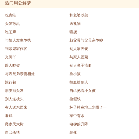
热门周公解梦
吃青蛙
和老婆吵架
头发散乱
送礼物
吃芝麻
猫挠
与情人发生争执
叔父母与父母亲争吵
到亲戚家作客
别人家奔丧
光脚丫
与家人团聚
跟人吵架
别人鼻子流血
与表兄弟亲密相处
捡小孩
旅行包
抽血给别人
朋友剪头发
自己抱着小女孩
别人送枕头
捡假钱
有人送东西来
杯子掉在地上水撒了一
看戏
家中有水
爬参天大树
电梯的升降
自己杀猪
装死