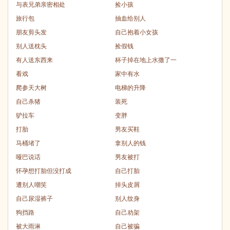
与表兄弟亲密相处
捡小孩
旅行包
抽血给别人
朋友剪头发
自己抱着小女孩
别人送枕头
捡假钱
有人送东西来
杯子掉在地上水撒了一
看戏
家中有水
爬参天大树
电梯的升降
自己杀猪
装死
驴拉车
变胖
打胎
男友买鞋
马桶堵了
拿别人的钱
哑巴说话
男友被打
怀孕想打胎但没打成
自己打胎
遭别人嘲笑
掉头皮屑
自己尿湿裤子
别人纹身
狗挡路
自己劝架
被大雨淋
自己被骗