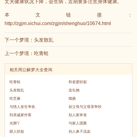
丈夫健康状况下降，会生病，近期要多注意身体健康。
本文链接：
http://zgjm.xichui.com/zgjm/shenghuo/10674.html
下一个梦境：
头发散乱
上一个梦境：
吃青蛙
相关周公解梦大全查询
吃青蛙
和老婆吵架
头发散乱
送礼物
吃芝麻
猫挠
与情人发生争执
叔父母与父母亲争吵
到亲戚家作客
别人家奔丧
光脚丫
与家人团聚
跟人吵架
别人鼻子流血