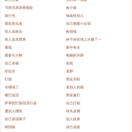
与表兄弟亲密相处
捡小孩
旅行包
抽血给别人
朋友剪头发
自己抱着小女孩
别人送枕头
捡假钱
有人送东西来
杯子掉在地上水撒了一
看戏
家中有水
爬参天大树
电梯的升降
自己杀猪
装死
驴拉车
变胖
打胎
男友买鞋
马桶堵了
拿别人的钱
哑巴说话
男友被打
怀孕想打胎但没打成
自己打胎
遭别人嘲笑
掉头皮屑
自己尿湿裤子
别人纹身
狗挡路
自己劝架