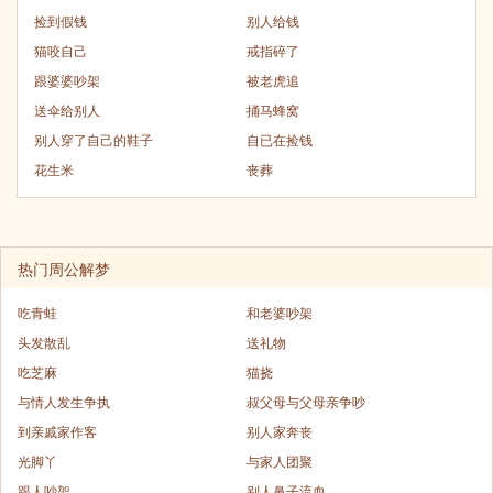
捡到假钱
别人给钱
猫咬自己
戒指碎了
跟婆婆吵架
被老虎追
送伞给别人
捅马蜂窝
别人穿了自己的鞋子
自已在捡钱
花生米
丧葬
热门周公解梦
吃青蛙
和老婆吵架
头发散乱
送礼物
吃芝麻
猫挠
与情人发生争执
叔父母与父母亲争吵
到亲戚家作客
别人家奔丧
光脚丫
与家人团聚
跟人吵架
别人鼻子流血