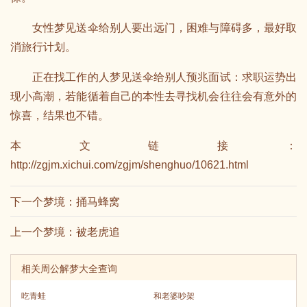
女性梦见送伞给别人要出远门，困难与障碍多，最好取
消旅行计划。
正在找工作的人梦见送伞给别人预兆面试：求职运势出
现小高潮，若能循着自己的本性去寻找机会往往会有意外的
惊喜，结果也不错。
本文链接：
http://zgjm.xichui.com/zgjm/shenghuo/10621.html
下一个梦境：
捅马蜂窝
上一个梦境：
被老虎追
相关周公解梦大全查询
吃青蛙
和老婆吵架