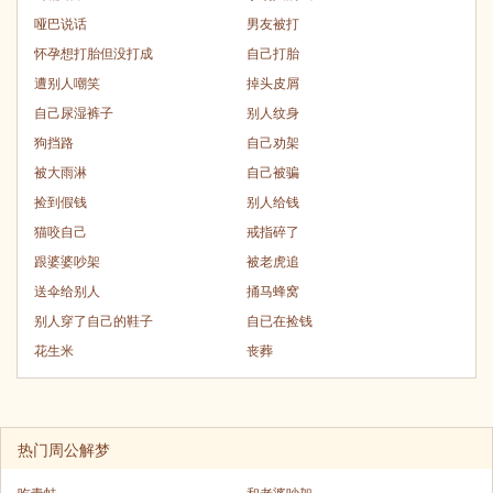
哑巴说话
男友被打
怀孕想打胎但没打成
自己打胎
遭别人嘲笑
掉头皮屑
自己尿湿裤子
别人纹身
狗挡路
自己劝架
被大雨淋
自己被骗
捡到假钱
别人给钱
猫咬自己
戒指碎了
跟婆婆吵架
被老虎追
送伞给别人
捅马蜂窝
别人穿了自己的鞋子
自已在捡钱
花生米
丧葬
热门周公解梦