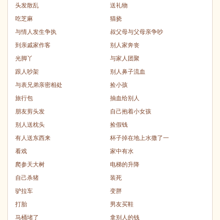
头发散乱
送礼物
吃芝麻
猫挠
与情人发生争执
叔父母与父母亲争吵
到亲戚家作客
别人家奔丧
光脚丫
与家人团聚
跟人吵架
别人鼻子流血
与表兄弟亲密相处
捡小孩
旅行包
抽血给别人
朋友剪头发
自己抱着小女孩
别人送枕头
捡假钱
有人送东西来
杯子掉在地上水撒了一
看戏
家中有水
爬参天大树
电梯的升降
自己杀猪
装死
驴拉车
变胖
打胎
男友买鞋
马桶堵了
拿别人的钱