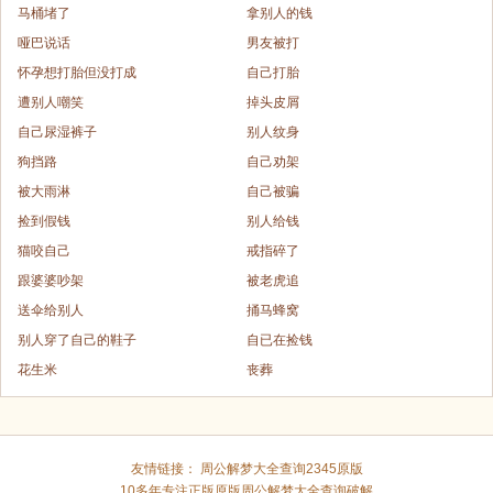
马桶堵了
拿别人的钱
哑巴说话
男友被打
怀孕想打胎但没打成
自己打胎
遭别人嘲笑
掉头皮屑
自己尿湿裤子
别人纹身
狗挡路
自己劝架
被大雨淋
自己被骗
捡到假钱
别人给钱
猫咬自己
戒指碎了
跟婆婆吵架
被老虎追
送伞给别人
捅马蜂窝
别人穿了自己的鞋子
自已在捡钱
花生米
丧葬
友情链接：
周公解梦大全查询2345原版
10多年专注正版原版
周公解梦大全查询破解