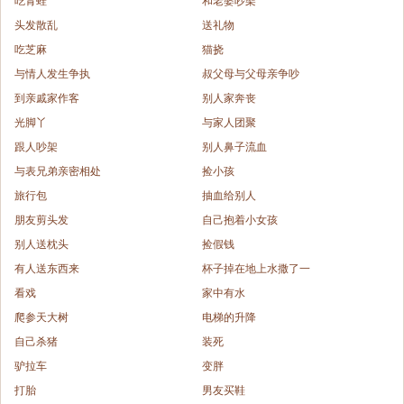
吃青蛙
和老婆吵架
头发散乱
送礼物
吃芝麻
猫挠
与情人发生争执
叔父母与父母亲争吵
到亲戚家作客
别人家奔丧
光脚丫
与家人团聚
跟人吵架
别人鼻子流血
与表兄弟亲密相处
捡小孩
旅行包
抽血给别人
朋友剪头发
自己抱着小女孩
别人送枕头
捡假钱
有人送东西来
杯子掉在地上水撒了一
看戏
家中有水
爬参天大树
电梯的升降
自己杀猪
装死
驴拉车
变胖
打胎
男友买鞋