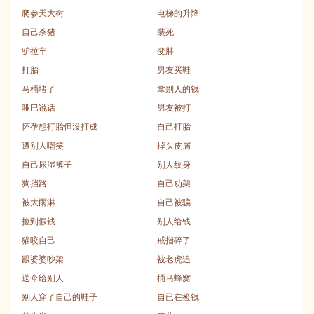
爬参天大树
电梯的升降
自己杀猪
装死
驴拉车
变胖
打胎
男友买鞋
马桶堵了
拿别人的钱
哑巴说话
男友被打
怀孕想打胎但没打成
自己打胎
遭别人嘲笑
掉头皮屑
自己尿湿裤子
别人纹身
狗挡路
自己劝架
被大雨淋
自己被骗
捡到假钱
别人给钱
猫咬自己
戒指碎了
跟婆婆吵架
被老虎追
送伞给别人
捅马蜂窝
别人穿了自己的鞋子
自已在捡钱