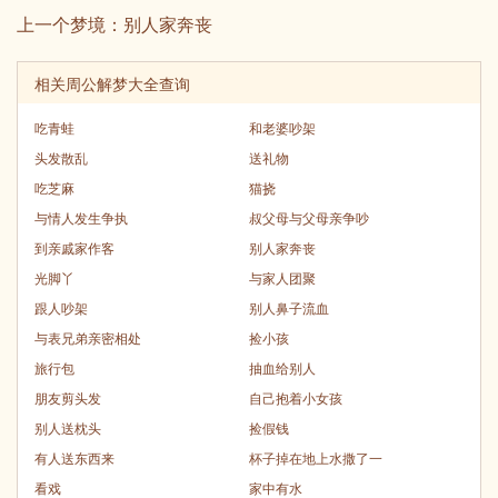
上一个梦境：
别人家奔丧
相关周公解梦大全查询
吃青蛙
和老婆吵架
头发散乱
送礼物
吃芝麻
猫挠
与情人发生争执
叔父母与父母亲争吵
到亲戚家作客
别人家奔丧
光脚丫
与家人团聚
跟人吵架
别人鼻子流血
与表兄弟亲密相处
捡小孩
旅行包
抽血给别人
朋友剪头发
自己抱着小女孩
别人送枕头
捡假钱
有人送东西来
杯子掉在地上水撒了一
看戏
家中有水