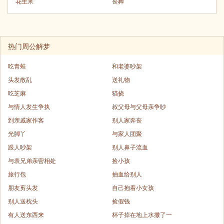
花生米
丧葬
热门周公解梦
吃青蛙
和老婆吵架
头发散乱
送礼物
吃芝麻
猫挠
与情人发生争执
叔父母与父母亲争吵
到亲戚家作客
别人家奔丧
光脚丫
与家人团聚
跟人吵架
别人鼻子流血
与表兄弟亲密相处
捡小孩
旅行包
抽血给别人
朋友剪头发
自己抱着小女孩
别人送枕头
捡假钱
有人送东西来
杯子掉在地上水撒了一