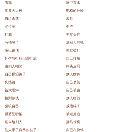
看戏
家中有水
爬参天大树
电梯的升降
自己杀猪
装死
驴拉车
变胖
打胎
男友买鞋
马桶堵了
拿别人的钱
哑巴说话
男友被打
怀孕想打胎但没打成
自己打胎
遭别人嘲笑
掉头皮屑
自己尿湿裤子
别人纹身
狗挡路
自己劝架
被大雨淋
自己被骗
捡到假钱
别人给钱
猫咬自己
戒指碎了
跟婆婆吵架
被老虎追
送伞给别人
捅马蜂窝
别人穿了自己的鞋子
自已在捡钱